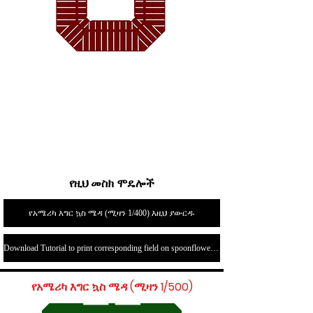
የዚህ መስክ ሞዴሎች
የአሜሪካ እግር ኳስ ሜዳ (ሚዛን 1/400) እዚህ ያውርዱ
Download Tutorial to print corresponding field on spoonflower.com here
የአሜሪካ እግር ኳስ ሜዳ (ሚዛን 1/500)