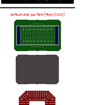
የአሜሪካ እግር ኳስ ሜዳ (ሚዛን 1/400)