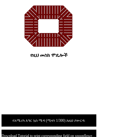
የዚህ መስክ ሞዴሎች
የአሜሪካ እግር ኳስ ሜዳ (ሚዛን 1/300) እዚህ ያውርዱ
Download Tutorial to print corresponding field on spoonflower.com here