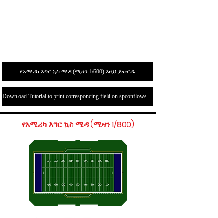
የአሜሪካ እግር ኳስ ሜዳ (ሚዛን 1/600) እዚህ ያውርዱ
Download Tutorial to print corresponding field on spoonflower.com here
የአሜሪካ እግር ኳስ ሜዳ (ሚዛን 1/800)