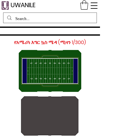
UWANILE
የአሜሪካ እግር ኳስ ሜዳ (ሚዛን 1/300)