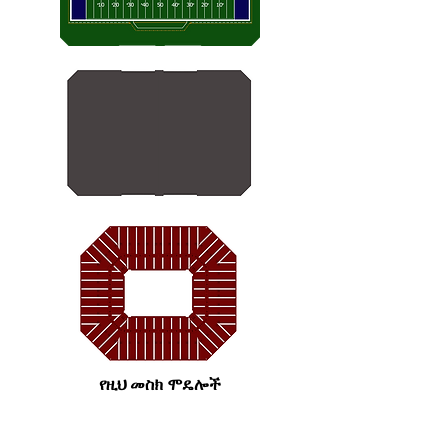
የዚህ መስክ ሞዴሎች