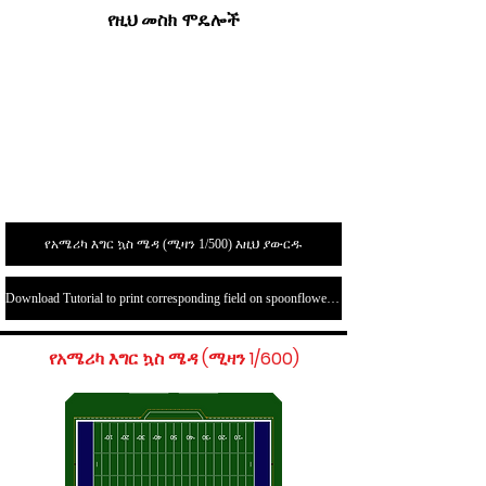
የዚህ መስክ ሞዴሎች
የአሜሪካ እግር ኳስ ሜዳ (ሚዛን 1/500) እዚህ ያውርዱ
Download Tutorial to print corresponding field on spoonflower.com here
የአሜሪካ እግር ኳስ ሜዳ (ሚዛን 1/600)