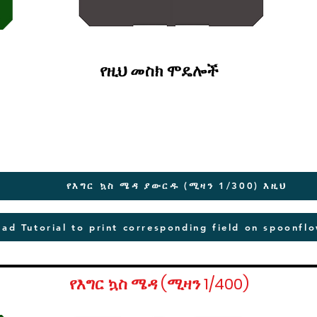
የዚህ መስክ ሞዴሎች
የእግር ኳስ ሜዳ ያውርዱ (ሚዛን 1/300) እዚህ
ad Tutorial to print corresponding field on spoonfl
የእግር ኳስ ሜዳ (ሚዛን 1/400)