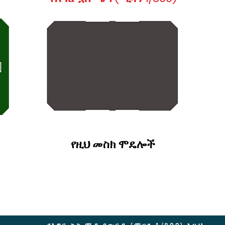
የዚህ መስክ ሞዴሎች