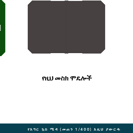
የዚህ መስክ ሞዴሎች
የእግር ኳስ ሜዳ (መጠን 1/400) እዚህ ያውርዱ