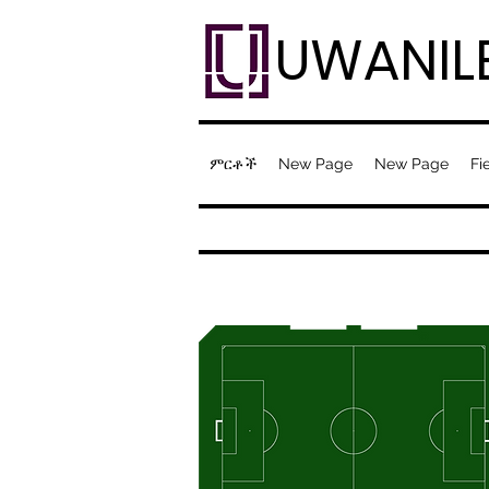
UWANIL
ምርቶች
New Page
New Page
Fi