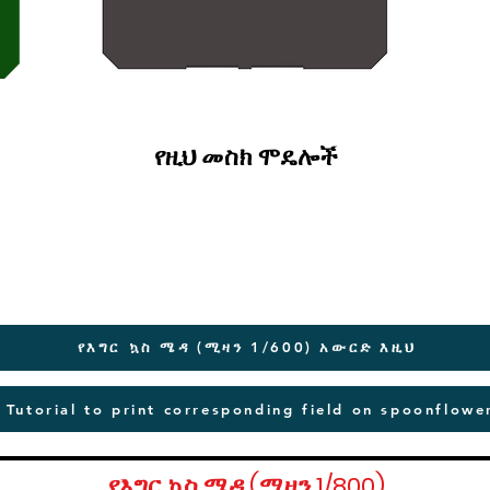
የዚህ መስክ ሞዴሎች
የእግር ኳስ ሜዳ (ሚዛን 1/600) አውርድ እዚህ
Tutorial to print corresponding field on spoonflowe
የእግር ኳስ ሜዳ (ሚዛን 1/800)