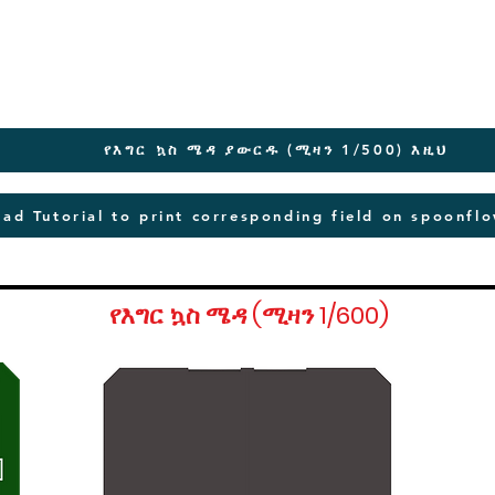
የእግር ኳስ ሜዳ ያውርዱ (ሚዛን 1/500) እዚህ
ad Tutorial to print corresponding field on spoonfl
የእግር ኳስ ሜዳ (ሚዛን 1/600)