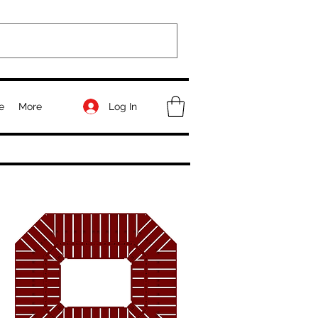
Log In
e
More