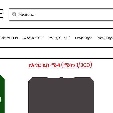
E
elds to Print
መለዋወጫዎች
የማበጀት ሀሳቦች
New Page
New Pag
የእግር ኳስ ሜዳ (ሚዛን 1/300)