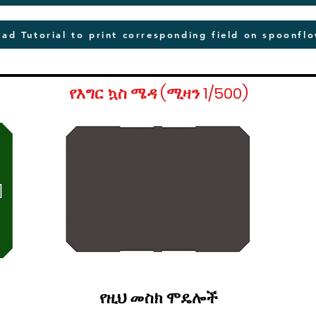
ad Tutorial to print corresponding field on spoonfl
የእግር ኳስ ሜዳ (ሚዛን 1/500)
የዚህ መስክ ሞዴሎች