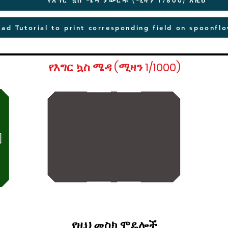
የእግር ኳስ ሜዳ ያውርዱ (ሚዛን 1/800) እዚህ
ad Tutorial to print corresponding field on spoonfl
የእግር ኳስ ሜዳ (ሚዛን 1/1000)
የዚህ መስክ ሞዴሎች