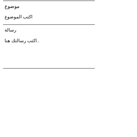
موضوع
رسالة
إرسال
2320 دبليو هيلزبره افي # 1017
تامبا ، فلوريدا 33603 الولايات المتحدة الأمريكية
© 2021 بواسطة Uwanile. تم إنشاؤها بفخر مع Wix.com