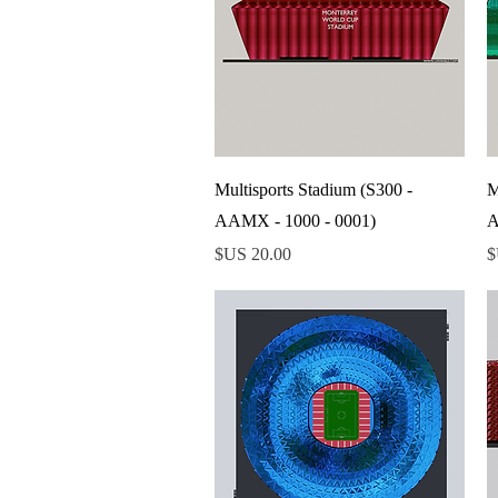
العرض السريع
Multisports Stadium (S300 -
M
AAMX - 1000 - 0001)
A
السعر