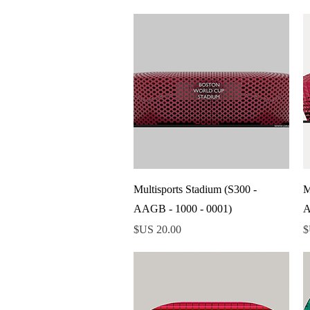
العرض السريع
Multisports Stadium (S300 -
M
AAGB - 1000 - 0001)
A
السعر