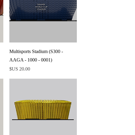
العرض السريع
Multisports Stadium (S300 -
AAGA - 1000 - 0001)
السعر