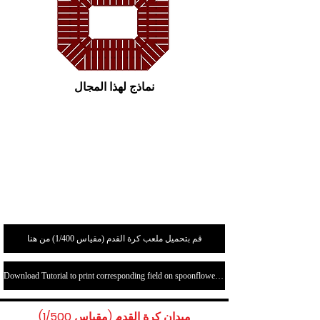
نماذج لهذا المجال
قم بتحميل ملعب كرة القدم (مقياس 1/400) من هنا
Download Tutorial to print corresponding field on spoonflower.com here
ميدان كرة القدم (مقياس 1/500)