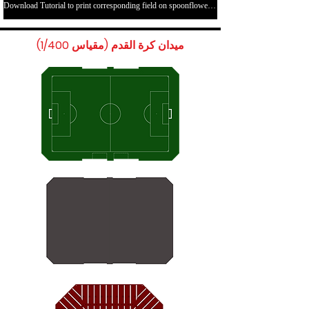
Download Tutorial to print corresponding field on spoonflower.com here
ميدان كرة القدم (مقياس 1/400)