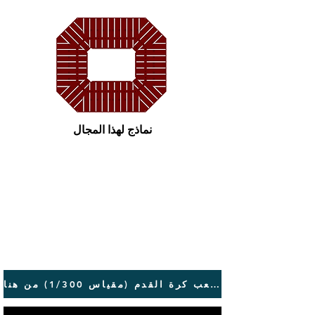
نماذج لهذا المجال
قم بتحميل ملعب كرة القدم (مقياس 1/300) من هنا