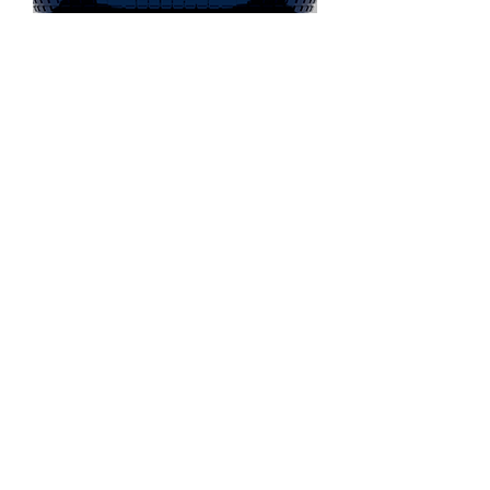
Multisports Stadium (S300 - AAGF -
1000 - 0001)
Price
‎$۲۰٫۰۰